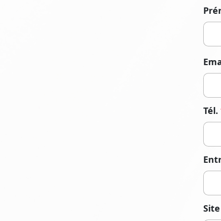
Pr
Ema
Tél.
Ent
Sit