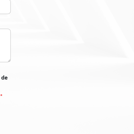
 de
)
*