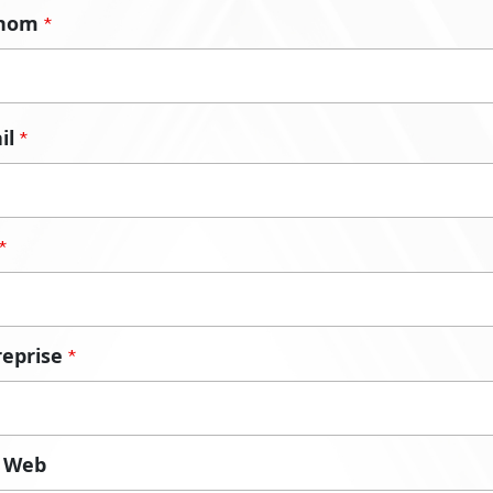
énom
*
il
*
*
reprise
*
e Web