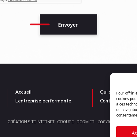
Accueil
Qui sommes-nou
Pour offrir 
cookies pour
L’entreprise performante
Contact
à ces techn
de navigatio
consentement
- COPYRIGHT ©2026 -
CRÉATION SITE INTERNET : GROUPE-IDCOM.FR
Ac