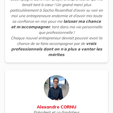
tenait tant à cœur ! Un grand merci plus
particulièrement à Sacha Rosenthal d’avoir su voir en
moi une entrepreneure endormie et d’avoir mis toute
sa confiance en moi pour me 𝗹𝗮𝗶𝘀𝘀𝗲𝗿 𝗺𝗮 𝗰𝗵𝗮𝗻𝗰𝗲
𝗲𝘁 𝗺’𝗮𝗰𝗰𝗼𝗺𝗽𝗮𝗴𝗻𝗲𝗿, tant dans ma vie personnelle
que professionnelle !
Chaque nouvel entrepreneur devrait pouvoir avoir la
chance de se faire accompagner par de 𝘃𝗿𝗮𝗶𝘀
𝗽𝗿𝗼𝗳𝗲𝘀𝘀𝗶𝗼𝗻𝗻𝗲𝗹𝘀 𝗱𝗼𝗻𝘁 𝗼𝗻 𝗻’𝗮 𝗽𝗹𝘂𝘀 𝗮 𝘃𝗮𝗻𝘁𝗲𝗿 𝗹𝗲𝘀
𝗺𝗲́𝗿𝗶𝘁𝗲𝘀.
Alexandre CORNU
Président et co-fondateur