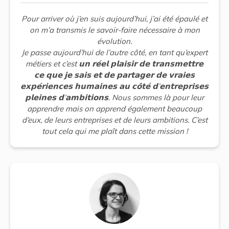
Pour arriver où j’en suis aujourd’hui, j’ai été épaulé et
on m’a transmis le savoir-faire nécessaire à mon
évolution.
Je passe aujourd’hui de l’autre côté, en tant qu’expert
métiers et c’est 𝘂𝗻 𝗿𝗲́𝗲𝗹 𝗽𝗹𝗮𝗶𝘀𝗶𝗿 𝗱𝗲 𝘁𝗿𝗮𝗻𝘀𝗺𝗲𝘁𝘁𝗿𝗲
𝗰𝗲 𝗾𝘂𝗲 𝗷𝗲 𝘀𝗮𝗶𝘀 𝗲𝘁 𝗱𝗲 𝗽𝗮𝗿𝘁𝗮𝗴𝗲𝗿 𝗱𝗲 𝘃𝗿𝗮𝗶𝗲𝘀
𝗲𝘅𝗽𝗲́𝗿𝗶𝗲𝗻𝗰𝗲𝘀 𝗵𝘂𝗺𝗮𝗶𝗻𝗲𝘀 𝗮𝘂 𝗰𝗼̂𝘁𝗲́ 𝗱’𝗲𝗻𝘁𝗿𝗲𝗽𝗿𝗶𝘀𝗲𝘀
𝗽𝗹𝗲𝗶𝗻𝗲𝘀 𝗱’𝗮𝗺𝗯𝗶𝘁𝗶𝗼𝗻𝘀. Nous sommes là pour leur
apprendre mais on apprend également beaucoup
d’eux, de leurs entreprises et de leurs ambitions. C’est
tout cela qui me plaît dans cette mission !