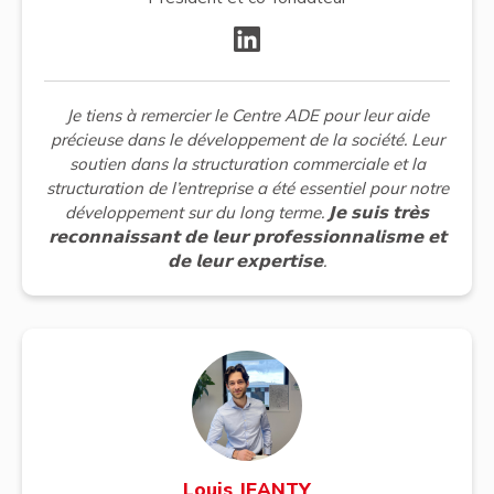
Je tiens à remercier le Centre ADE pour leur aide
précieuse dans le développement de la société. Leur
soutien dans la structuration commerciale et la
structuration de l’entreprise a été essentiel pour notre
développement sur du long terme. 𝗝𝗲 𝘀𝘂𝗶𝘀 𝘁𝗿𝗲̀𝘀
𝗿𝗲𝗰𝗼𝗻𝗻𝗮𝗶𝘀𝘀𝗮𝗻𝘁 𝗱𝗲 𝗹𝗲𝘂𝗿 𝗽𝗿𝗼𝗳𝗲𝘀𝘀𝗶𝗼𝗻𝗻𝗮𝗹𝗶𝘀𝗺𝗲 𝗲𝘁
𝗱𝗲 𝗹𝗲𝘂𝗿 𝗲𝘅𝗽𝗲𝗿𝘁𝗶𝘀𝗲.
Louis JEANTY