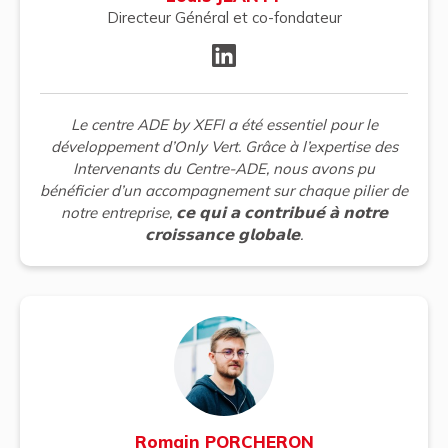
Directeur Général et co-fondateur
Le centre ADE by XEFI a été essentiel pour le
développement d’Only Vert. Grâce à l’expertise des
Intervenants du Centre-ADE, nous avons pu
bénéficier d’un accompagnement sur chaque pilier de
notre entreprise, 𝗰𝗲 𝗾𝘂𝗶 𝗮 𝗰𝗼𝗻𝘁𝗿𝗶𝗯𝘂𝗲́ 𝗮̀ 𝗻𝗼𝘁𝗿𝗲
𝗰𝗿𝗼𝗶𝘀𝘀𝗮𝗻𝗰𝗲 𝗴𝗹𝗼𝗯𝗮𝗹𝗲.
Romain PORCHERON